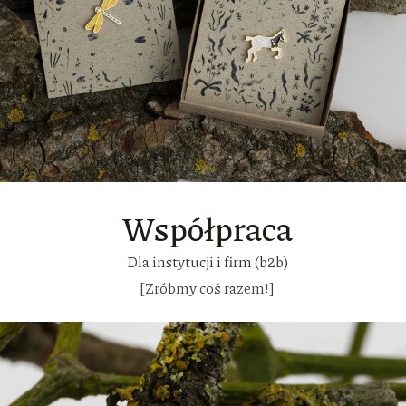
Współpraca
Dla instytucji i firm (b2b)
[Zróbmy coś razem!]