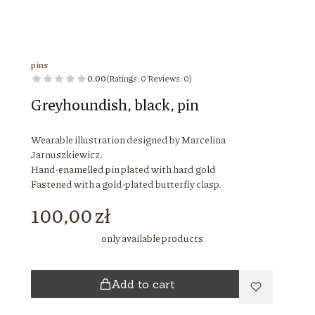
pins
0.00
(Ratings: 0 Reviews: 0)
Greyhoundish, black, pin
Wearable illustration designed by Marcelina
Jarnuszkiewicz.
Hand-enamelled pin plated with hard gold
Fastened with a gold-plated butterfly clasp.
Price
100,00 zł
only available products
Add to cart