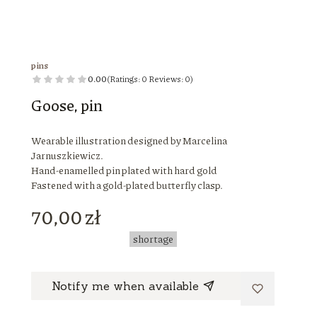
pins
0.00
(Ratings: 0 Reviews: 0)
Goose, pin
Wearable illustration designed by Marcelina
Jarnuszkiewicz.
Hand-enamelled pin plated with hard gold
Fastened with a gold-plated butterfly clasp.
Price
70,00 zł
shortage
Notify me when available