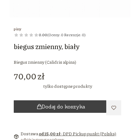
piny
0.00
(Oceny: 0 Recenzje: 0)
biegus zmienny, biały
Biegus zmienny (Calidris alpina)
Cena
70,00 zł
tylko dostępne produkty
Dodaj do koszyka
Dostawa
od 15,00 zł
- DPD Pickup punkt (Polska)
odbiór/automat paczkowy