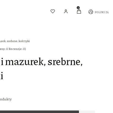
Ulubione
Produkty w koszyku: 
POLSKI
ZŁ
Zaloguj się
Koszyk
rek, srebrne, kolczyki
eny: 0 Recenzje: 0)
i mazurek, srebrne,
i
rodukty