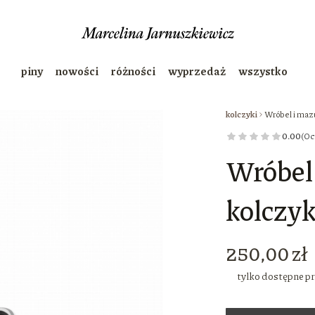
piny
nowości
różności
wyprzedaż
wszystko
kolczyki
Wróbel i mazu
0.00
(Oc
Wróbel 
kolczyk
Cena
250,00 zł
tylko dostępne p