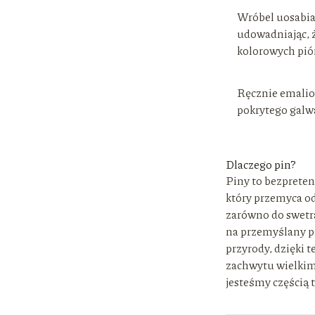
Wróbel uosabia 
udowadniając, ż
kolorowych piór
Ręcznie emalio
pokrytego galw
Dlaczego pin?
Piny to bezpreten
który przemyca od
zarówno do swetra 
na przemyślany pr
przyrody, dzięki t
zachwytu wielkim
jesteśmy częścią t