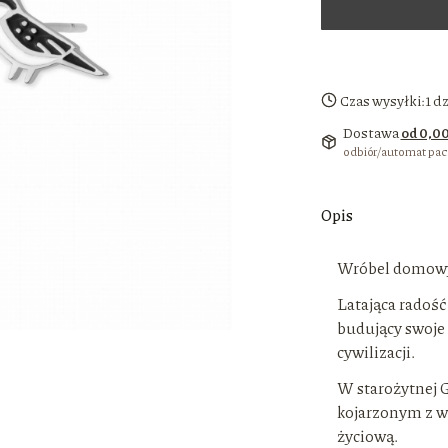
Czas wysyłki:
1 d
Dostawa
od 0,00
odbiór/automat pa
Opis
Wróbel domowy
Latająca radość
budujący swoje 
cywilizacji.
W starożytnej G
kojarzonym z w
życiową.