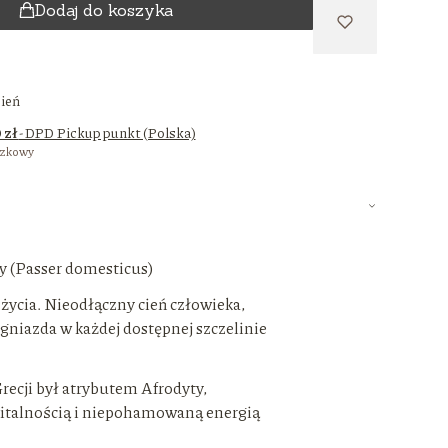
Dodaj do koszyka
zień
 zł
- DPD Pickup punkt (Polska)
czkowy
 (Passer domesticus)
 życia. Nieodłączny cień człowieka,
gniazda w każdej dostępnej szczelinie
recji był atrybutem Afrodyty,
italnością i niepohamowaną energią