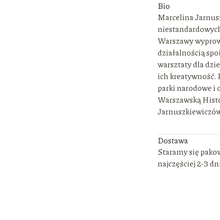
Bio
Marcelina Jarnusz
niestandardowych 
Warszawy wyprowad
działalnością spo
warsztaty dla dzie
ich kreatywność.
parki narodowe i 
Warszawską Histo
Jarnuszkiewiczów
Dostawa
Staramy się pako
najczęściej 2-3 dn