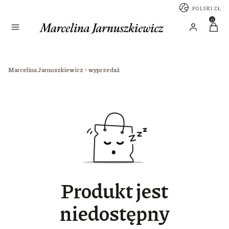
POLSKI
ZŁ
Sklep
Produk
Zaloguj się
Koszy
Marcelina Jarnuszkiewicz
wyprzedaż
Produkt jest
niedostępny