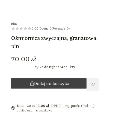
piny
0.00
(Oceny: 0 Recenzje: 0)
Ośmiornica zwyczajna, granatowa,
pin
Cena
70,00 zł
tylko dostępne produkty
Dodaj do koszyka
Dostawa
od 15,00 zł
- DPD Pickup punkt (Polska)
odbiór/automat paczkowy