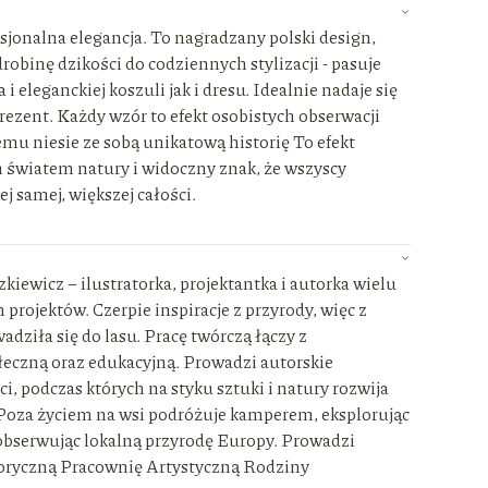
sjonalna elegancja. To nagradzany polski design,
robinę dzikości do codziennych stylizacji - pasuje
i eleganckiej koszuli jak i dresu. Idealnie nadaje się
ezent. Każdy wzór to efekt osobistych obserwacji
emu niesie ze sobą unikatową historię To efekt
 światem natury i widoczny znak, że wszyscy
ej samej, większej całości.
kiewicz – ilustratorka, projektantka i autorka wielu
projektów. Czerpie inspiracje z przyrody, więc z
ziła się do lasu. Pracę twórczą łączy z
łeczną oraz edukacyjną. Prowadzi autorskie
ci, podczas których na styku sztuki i natury rozwija
 Poza życiem na wsi podróżuje kamperem, eksplorując
obserwując lokalną przyrodę Europy. Prowadzi
ryczną Pracownię Artystyczną Rodziny