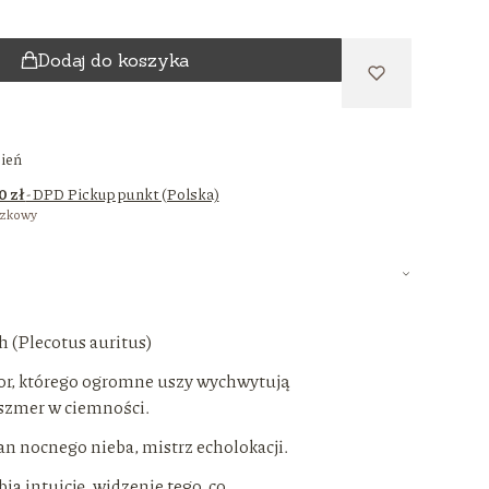
Dodaj do koszyka
zień
0 zł
- DPD Pickup punkt (Polska)
czkowy
h (Plecotus auritus)
r, którego ogromne uszy wychwytują
 szmer w ciemności.
pan nocnego nieba, mistrz echolokacji.
ia intuicję, widzenie tego, co