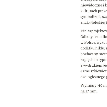
niewidoczne i 
kulturach prekol
symbolizuje szc
znak głębokiej 
Pin zaprojekto
Odlany i emali
w Polsce, wyko
dodatku niklu, 
pozłacany met
zapięciem typu
z wydrukiem jed
Jarnuszkiewicz
ekologicznego p
Wymiary: 40 mm
na 17 mm.