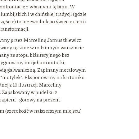
konfrontację z własnymi lękami. W
umbijskich i w chińskiej tradycji (gdzie
zęście) to przewodnik po świecie cieni i
transformacji.
wany przez Marcelinę Jarnuszkiewicz.
owany ręcznie w rodzinnym warsztacie
nany ze stopu biżuteryjnego bez
sygnowany inicjałami autorki,
odą galwaniczną. Zapinany metalowym
 “motylek”. Eksponowany na kartoniku
nej z 10 ilustracji Marceliny
. Zapakowany w pudełku z
apieru - gotowy na prezent.
 (szerokość w najszerszym miejscu)