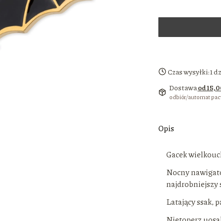
Czas wysyłki:
1 d
Dostawa
od 15,0
odbiór/automat pa
Opis
Gacek wielkouc
Nocny nawigato
najdrobniejszy
Latający ssak, 
Nietoperz uosab