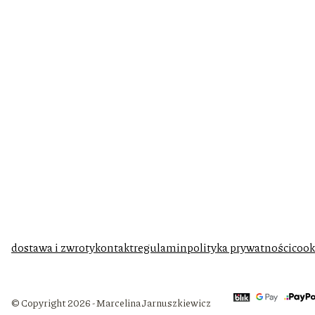
dostawa i zwroty
kontakt
regulamin
polityka prywatności
cook
© Copyright 2026 - Marcelina Jarnuszkiewicz