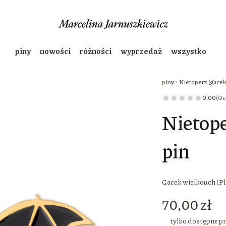
piny
nowości
różności
wyprzedaż
wszystko
piny
Nietoperz (gacek 
0.00
(Oc
Nietope
pin
Gacek wielkouch (Pl
Cena
70,00 zł
tylko dostępne p