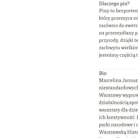
Dlaczego pin?
Piny to bezpreten
który przemyca od
zarówno do swetra 
na przemyślany pr
przyrody, dzięki t
zachwytu wielkim
jesteśmy częścią t
Bio
Marcelina Jarnusz
niestandardowych 
Warszawy wyprowad
działalnością spo
warsztaty dla dzie
ich kreatywność.
parki narodowe i 
Warszawską Histo