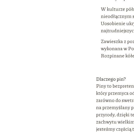
W kulturze pół
nieodłącznym s
Uosobienie ukry
najtrudniejszy
Zawieszka z po
wykonana w Pol
Rozpinane kół
Dlaczego pin?
Piny to bezpreten
który przemyca od
zarówno do swetra 
na przemyślany pr
przyrody, dzięki t
zachwytu wielkim
jesteśmy częścią t