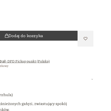
Dodaj do koszyka
0 zł
- DPD Pickup punkt (Polska)
czkowy
yrrhula)
śnieżonych gałęzi, zwiastujący spokój
nków.