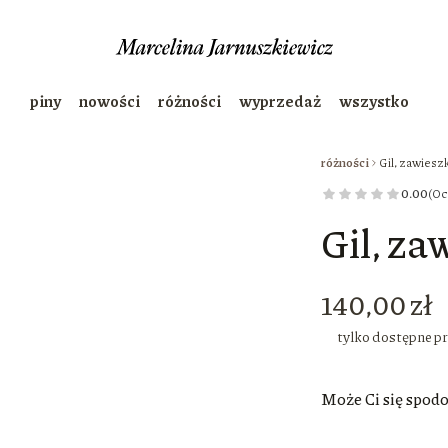
piny
nowości
różności
wyprzedaż
wszystko
różności
Gil, zawiesz
0.00
(Oc
Gil, za
Cena
140,00 zł
tylko dostępne p
Może Ci się spod