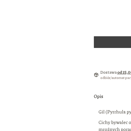
Dostawa
od 15,0
odbiór/automat pa
Opis
Gil (Pyrrhula p
Cichy bywalec o
mroźnych pora