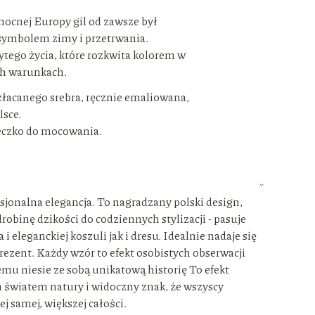
nocnej Europy gil od zawsze był
ymbolem zimy i przetrwania.
tego życia, które rozkwita kolorem w
ch warunkach.
złacanego srebra, ręcznie emaliowana,
sce.
eczko do mocowania.
sjonalna elegancja. To nagradzany polski design,
robinę dzikości do codziennych stylizacji - pasuje
i eleganckiej koszuli jak i dresu. Idealnie nadaje się
ezent. Każdy wzór to efekt osobistych obserwacji
emu niesie ze sobą unikatową historię To efekt
 światem natury i widoczny znak, że wszyscy
ej samej, większej całości.