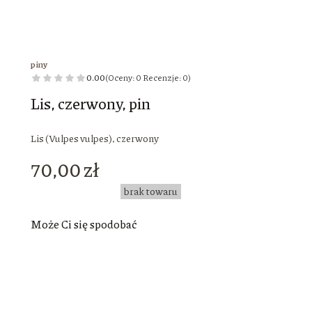
piny
0.00
(Oceny: 0 Recenzje: 0)
Lis, czerwony, pin
Lis (Vulpes vulpes), czerwony
Cena
70,00 zł
brak towaru
Może Ci się spodobać