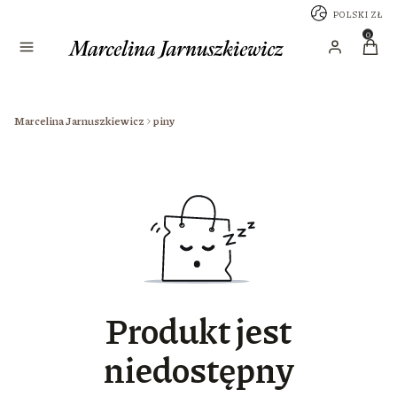
POLSKI
ZŁ
Sklep
Produk
Zaloguj się
Koszy
Marcelina Jarnuszkiewicz
piny
Produkt jest
niedostępny