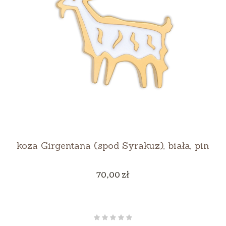
koza Girgentana (spod Syrakuz), biała, pin
Cena
70,00 zł