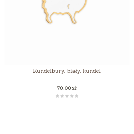
Kundelbury, biały, kundel
Cena
70,00 zł