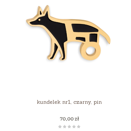
kundelek nr1, czarny, pin
Cena
70,00 zł