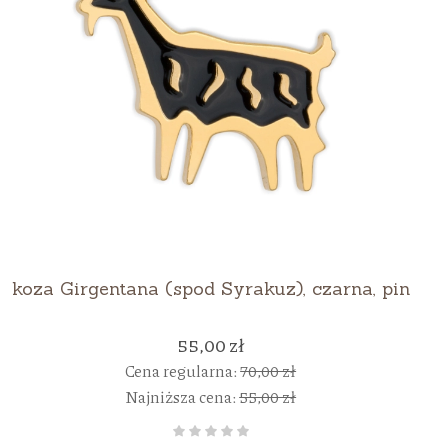
koza Girgentana (spod Syrakuz), czarna, pin
55,00 zł
Cena regularna:
70,00 zł
Najniższa cena:
55,00 zł