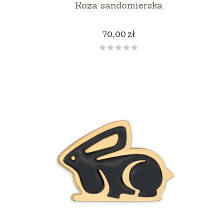
Koza sandomierska
Cena
70,00 zł