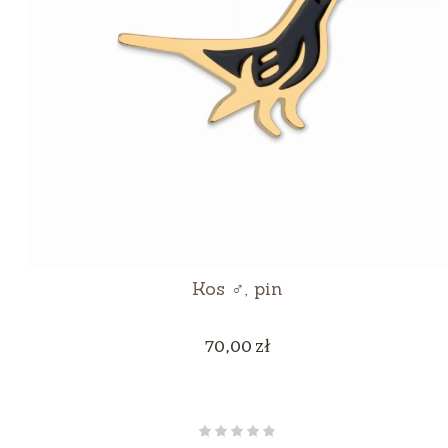
Kos ♂, pin
Cena
70,00 zł