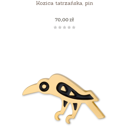
Kozica tatrzańska, pin
Cena
70,00 zł