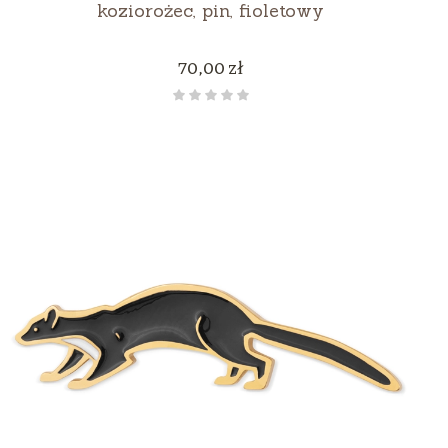
koziorożec, pin, fioletowy
Cena
70,00 zł