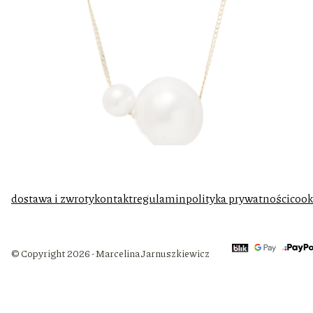
dostawa i zwroty
kontakt
regulamin
polityka prywatności
cook
© Copyright 2026 - Marcelina Jarnuszkiewicz