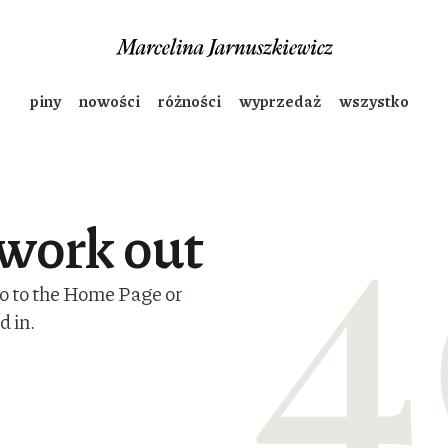
piny
nowości
różności
wyprzedaż
wszystko
 work out
Go to the Home Page or
d in.