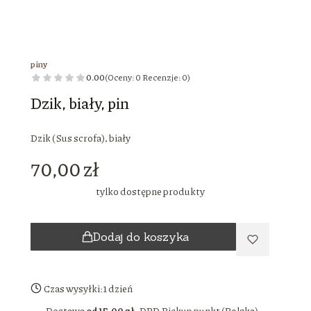
piny
0.00
(Oceny: 0 Recenzje: 0)
Dzik, biały, pin
Dzik (Sus scrofa), biały
Cena
70,00 zł
tylko dostępne produkty
Dodaj do koszyka
Czas wysyłki:
1 dzień
Dostawa
od 15,00 zł
- DPD Pickup punkt (Polska)