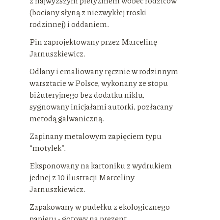
z najwyższym pietyzmem wobec rodziców
(bociany słyną z niezwykłej troski
rodzinnej) i oddaniem.
Pin zaprojektowany przez Marcelinę
Jarnuszkiewicz.
Odlany i emaliowany ręcznie w rodzinnym
warsztacie w Polsce, wykonany ze stopu
biżuteryjnego bez dodatku niklu,
sygnowany inicjałami autorki, pozłacany
metodą galwaniczną.
Zapinany metalowym zapięciem typu
“motylek”.
Eksponowany na kartoniku z wydrukiem
jednej z 10 ilustracji Marceliny
Jarnuszkiewicz.
Zapakowany w pudełku z ekologicznego
papieru - gotowy na prezent.