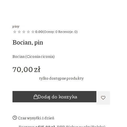
piny
0.00
(Oceny: 0 Recenzje: 0)
Bocian, pin
Bocian (Ciconia ciconia)
Cena
70,00 zł
tylko dostępne produkty
Dodaj do koszyka
Czas wysyłki:
1 dzień
Dostawa
od 15,00 zł
- DPD Pickup punkt (Polska)