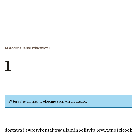
Marcelina Jarnuszkiewicz
1
1
Lista produktów
W tej kategorii nie ma obecnie żadnych produktów
dostawa i zwroty
kontakt
regulamin
polityka prywatności
cook