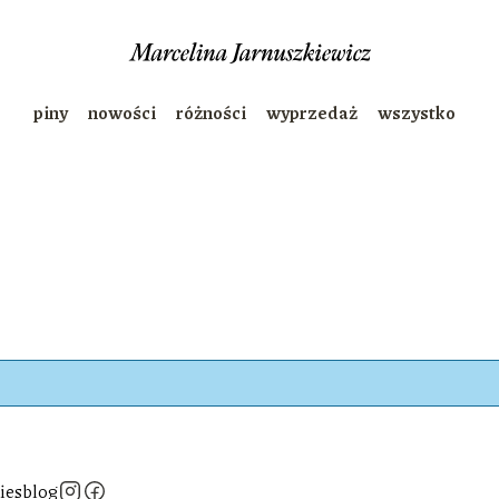
piny
nowości
różności
wyprzedaż
wszystko
ies
blog