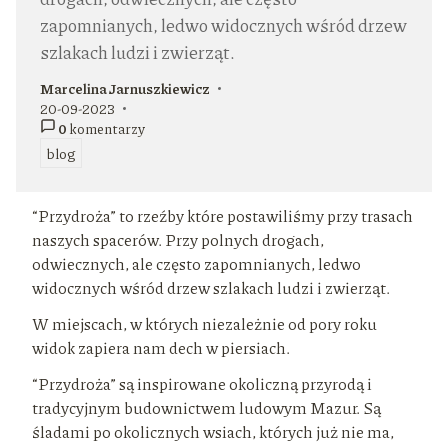
zapomnianych, ledwo widocznych wśród drzew
szlakach ludzi i zwierząt.
Marcelina Jarnuszkiewicz
autor:
20-09-2023
dodano:
0
komentarzy
blog
w kategorii
“Przydroża” to rzeźby które postawiliśmy przy trasach
naszych spacerów. Przy polnych drogach,
odwiecznych, ale często zapomnianych, ledwo
widocznych wśród drzew szlakach ludzi i zwierząt.
W miejscach, w których niezależnie od pory roku
widok zapiera nam dech w piersiach.
“Przydroża” są inspirowane okoliczną przyrodą i
tradycyjnym budownictwem ludowym Mazur. Są
śladami po okolicznych wsiach, których już nie ma,