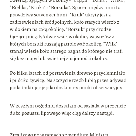
“Bielika, “Kruka” i “Borsuka”. Spacer między nimi to
prawdziwy scavenger hunt. “Kruk” ukryty jest z
zadrzewieniach śródpolnych, koło starych wierzb z
widokiem na całą okolicę, “Borsuk” przy drodze
łączącej niegdyś dwie wsie, w okolicy wąwozów z
których borsuki ruszają patrolować okolicę. “Wilk”
stanął w lesie koło starego bagna do którego nie trafi
się bez mapy lub świetnej znajomości okolicy.
Po kilku latach od postawienia drewno przyciemniało
i puściło żywicę. Na szczycie rzeźb lubią przesiadywać
ptaki traktując je jako doskonały punkt obserwacyjny.
W zeszłym tygodniu dostałam od sąsiada w prezencie
dużo posuszu lipowego więc ciąg dalszy nastąpi.
Zrealizowano w ramach stypendium Ministra