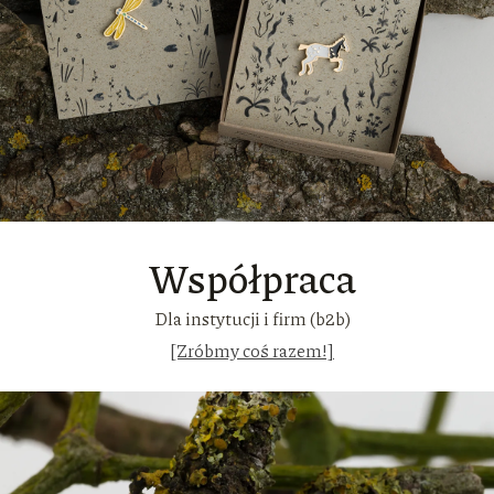
Współpraca
Dla instytucji i firm (b2b)
[Zróbmy coś razem!]