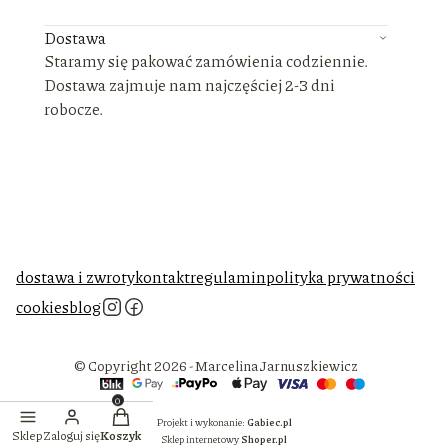
Dostawa
Staramy się pakować zamówienia codziennie.
Dostawa zajmuje nam najczęściej 2-3 dni
robocze.
dostawa i zwroty
kontakt
regulamin
polityka prywatności
cookies
blog
© Copyright 2026 - Marcelina Jarnuszkiewicz
Produkty w koszyku: 0. Zobacz szczegóły
Projekt i wykonanie:
Gabiec.pl
Sklep
Zaloguj się
Koszyk
Sklep internetowy
Shoper.pl