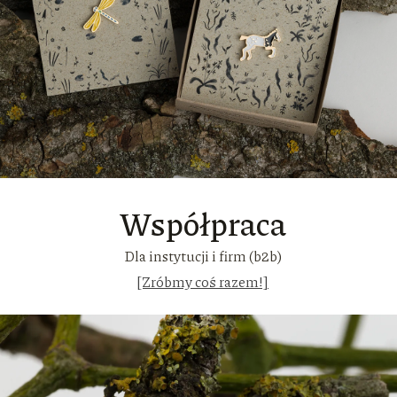
Współpraca
Dla instytucji i firm (b2b)
[Zróbmy coś razem!]