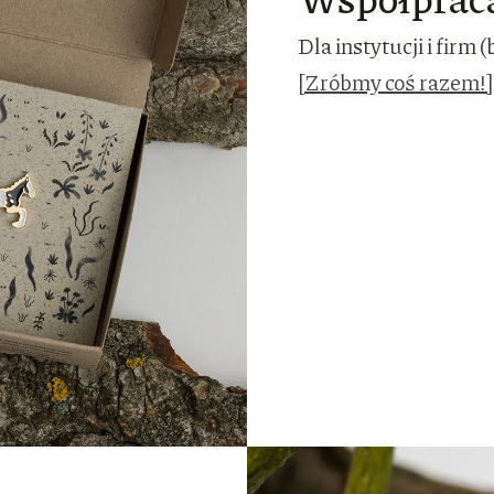
Dla instytucji i firm 
[Zróbmy coś razem!]