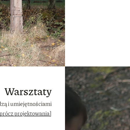
Warsztaty
edzą i umiejętnościami
oprócz projektowania]