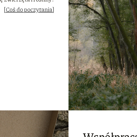
[Coś do poczytania]
Współprac