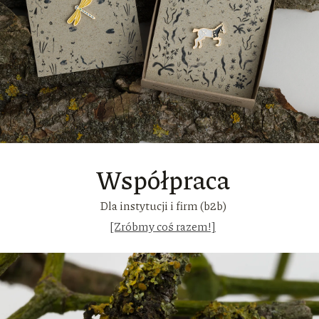
Współpraca
Dla instytucji i firm (b2b)
[Zróbmy coś razem!]