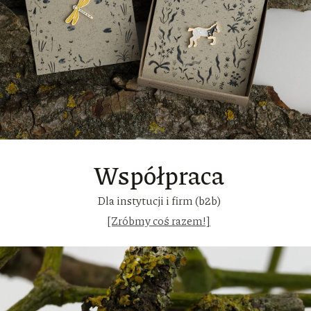
Współpraca
Dla instytucji i firm (b2b)
[Zróbmy coś razem!]