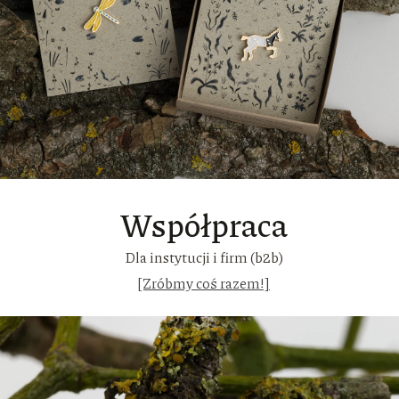
Współpraca
Dla instytucji i firm (b2b)
[Zróbmy coś razem!]