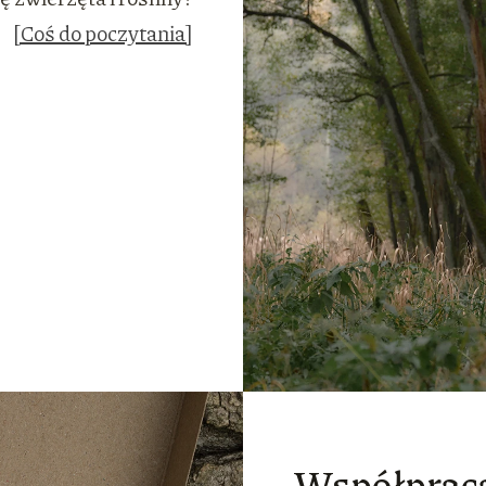
[Coś do poczytania]
Współprac