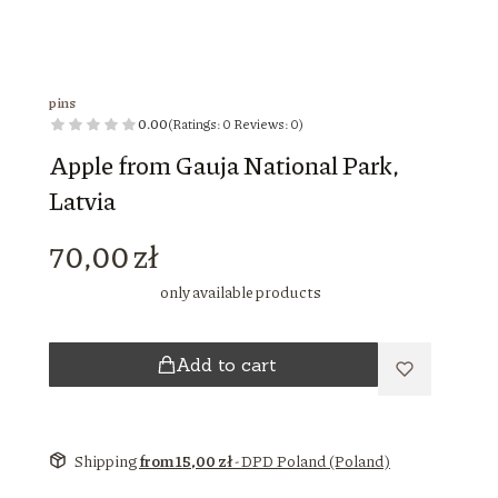
pins
0.00
(Ratings: 0 Reviews: 0)
Apple from Gauja National Park,
Latvia
Price
70,00 zł
only available products
Add to cart
Shipping
from 15,00 zł
- DPD Poland (Poland)